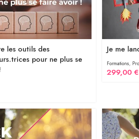
 les outils des
Je me lan
rs.trices pour ne plus se
Formations
,
Pro
!
299,00
€