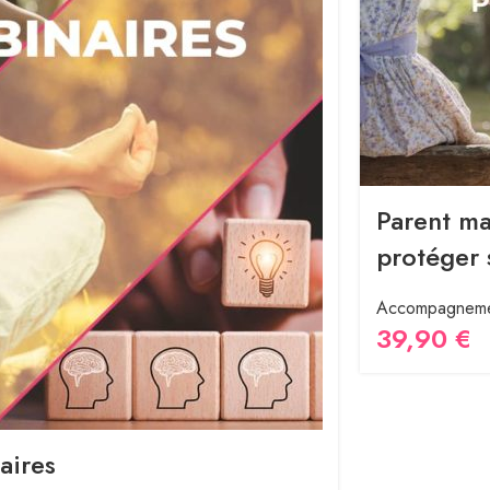
Parent m
protéger 
Accompagnem
39,90
€
aires