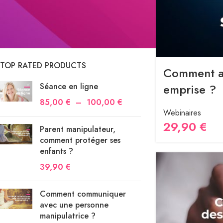
En solde
En stock
TOP RATED PRODUCTS
Comment ai
Séance en ligne
emprise ?
85,00
€
–
100,00
€
Webinaires
29,90
€
Parent manipulateur,
comment protéger ses
enfants ?
39,90
€
Comment communiquer
avec une personne
manipulatrice ?