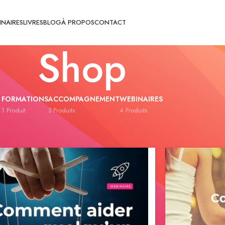
INAIRES
LIVRES
BLOG
À PROPOS
CONTACT
Shop
FORMATIONS
ACCOMPAGNEMENT
WEBINAIRES
1 Produit
3 Produits
4 Produits
Afficher
8
12
1