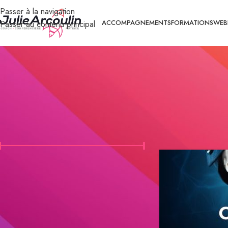
Passer à la navigation
ACCOMPAGNEMENTS
FORMATIONS
WEB
Passer au contenu principal
FILTER BY PRICE
Accueil
/
Shop
Prix :
20 €
—
300 €
FILTRER
STOCK STATUS