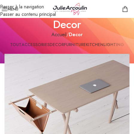
Passer à la navigation
MENU
Passer au contenu principal
Decor
Accueil
/
Decor
TOUT
ACCESSORIES
DECOR
FURNITURE
KITCHEN
LIGHTING