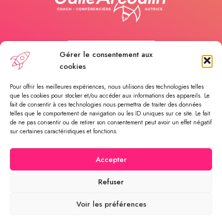
Appelez-moi
Gérer le consentement aux
cookies
Payer une séance
Pour offrir les meilleures expériences, nous utilisons des technologies telles
que les cookies pour stocker et/ou accéder aux informations des appareils. Le
fait de consentir à ces technologies nous permettra de traiter des données
telles que le comportement de navigation ou les ID uniques sur ce site. Le fait
Rendez-vous en ligne
de ne pas consentir ou de retirer son consentement peut avoir un effet négatif
sur certaines caractéristiques et fonctions.
Accepter
© 2023 - Growing Up - Made by CommEco • Tous droits
Refuser
réservés •
Politique de confidentialité
•
Conditions générales
Voir les préférences
de vente