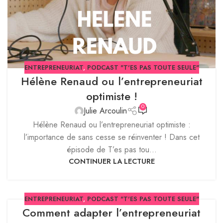
ENTREPRENEURIAT
,
PODCAST "T'ES PAS TOUTE SEULE"
Hélène Renaud ou l’entrepreneuriat
optimiste !
0
Julie Arcoulin
Hélène Renaud ou l’entrepreneuriat optimiste :
l’importance de sans cesse se réinventer ! Dans cet
épisode de T’es pas tou...
CONTINUER LA LECTURE
ENTREPRENEURIAT
,
PODCAST "T'ES PAS TOUTE SEULE"
Comment adapter l’entrepreneuriat