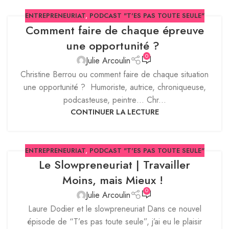
ENTREPRENEURIAT
,
PODCAST "T'ES PAS TOUTE SEULE"
Comment faire de chaque épreuve
une opportunité ?
0
Julie Arcoulin
Christine Berrou ou comment faire de chaque situation
une opportunité ? Humoriste, autrice, chroniqueuse,
podcasteuse, peintre… Chr...
CONTINUER LA LECTURE
ENTREPRENEURIAT
,
PODCAST "T'ES PAS TOUTE SEULE"
Le Slowpreneuriat | Travailler
Moins, mais Mieux !
0
Julie Arcoulin
Laure Dodier et le slowpreneuriat Dans ce nouvel
épisode de “T’es pas toute seule”, j’ai eu le plaisir