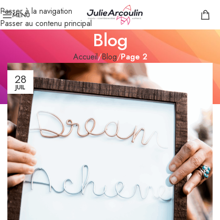
Passer à la navigation
MENU
Passer au contenu principal
Blog
Accueil
/
Blog
/
Page 2
28
JUIL