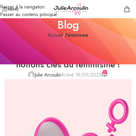
Passer à la navigation
MENU
Passer au contenu principal
Blog
Accueil
/
Féminisme
FÉMINISME
Clouer le bec au Patriarcat | 3
notions clés du féminisme !
0
Julie Arcoulin
Activé 18/09/2023