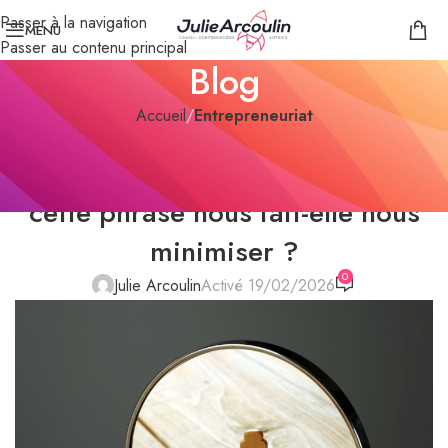
Passer à la navigation
MENU
Passer au contenu principal
Blog
Accueil
/
Entrepreneuriat
ENTREPRENEURIAT
,
FÉMINISME
En toute humilité » | Pourquoi
cette phrase nous fait-elle nous
minimiser ?
0
Julie Arcoulin
Activé 19/02/2026