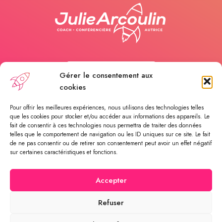
Appelez-moi
Gérer le consentement aux
cookies
Payer une séance
Pour offrir les meilleures expériences, nous utilisons des technologies telles
que les cookies pour stocker et/ou accéder aux informations des appareils. Le
fait de consentir à ces technologies nous permettra de traiter des données
telles que le comportement de navigation ou les ID uniques sur ce site. Le fait
Rendez-vous en ligne
de ne pas consentir ou de retirer son consentement peut avoir un effet négatif
sur certaines caractéristiques et fonctions.
Accepter
© 2023 - Growing Up - Made by CommEco • Tous droits
Refuser
réservés •
Politique de confidentialité
•
Conditions générales