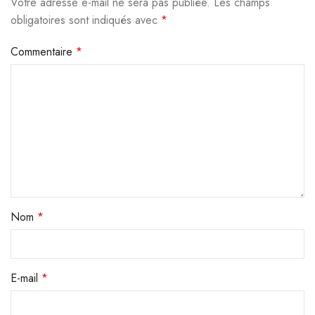
Votre adresse e-mail ne sera pas publiée.
Alternative:
Les champs
obligatoires sont indiqués avec
*
Commentaire
*
Nom
*
E-mail
*