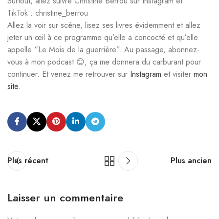
Surtout, allez suivre Christine Berrou sur Instagram et
TikTok : christine_berrou
Allez la voir sur scène, lisez ses livres évidemment et allez
jeter un œil à ce programme qu’elle a concocté et qu’elle
appelle “Le Mois de la guerrière”. Au passage, abonnez-
vous à mon podcast 😊, ça me donnera du carburant pour
continuer. Et venez me retrouver sur
Instagram
et visiter
mon
site
.
Plus récent
Plus ancien
Laisser un commentaire