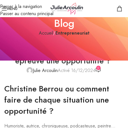
Passer à la navigation
MENU
Passer au contenu principal
Blog
Accueil
/
Entrepreneuriat
ENTREPRENEURIAT
,
PODCAST "T'ES PAS TOUTE SEULE"
Comment faire de chaque
épreuve une opportunité ?
0
Julie Arcoulin
Activé 16/12/2024
Christine Berrou ou comment
faire de chaque situation une
opportunité ?
Humoriste, autrice, chroniqueuse, podcasteuse, peintre…