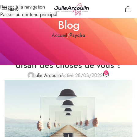
Passer à la navigation
MENU
Passer au contenu principal
Blog
Accueil
/
Psycho
PSYCHO
Tout le monde m’énerve | Et si ça
disait des choses de vous ?
0
Julie Arcoulin
Activé 28/03/2022